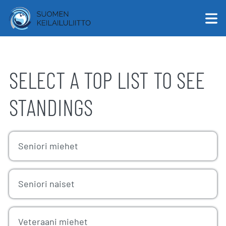
SELECT A TOP LIST TO SEE
English
STANDINGS
Suomi
Seniori miehet
Seniori naiset
Veteraani miehet