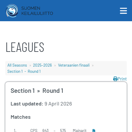
LEAGUES
English
Suomi
All Seasons
2025–2026
Veteraanien finaali
Section 1 - Round 1
Print
Section 1 » Round 1
Last updated:
9 April 2026
Matches
1.
CPS
643
–
575
Mainarit