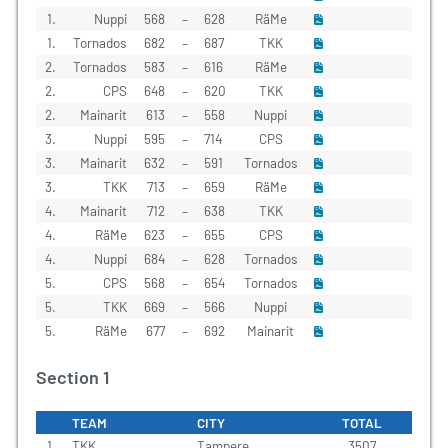
1.
Nuppi
568
–
628
RäMe
1.
Tornados
682
–
687
TKK
2.
Tornados
583
–
616
RäMe
2.
CPS
648
–
620
TKK
2.
Mainarit
613
–
558
Nuppi
3.
Nuppi
595
–
714
CPS
3.
Mainarit
632
–
591
Tornados
3.
TKK
713
–
659
RäMe
4.
Mainarit
712
–
638
TKK
4.
RäMe
623
–
655
CPS
4.
Nuppi
684
–
628
Tornados
5.
CPS
568
–
654
Tornados
5.
TKK
669
–
566
Nuppi
5.
RäMe
677
–
692
Mainarit
Section 1
TEAM
CITY
TOTAL
1.
TKK
Tampere
3507