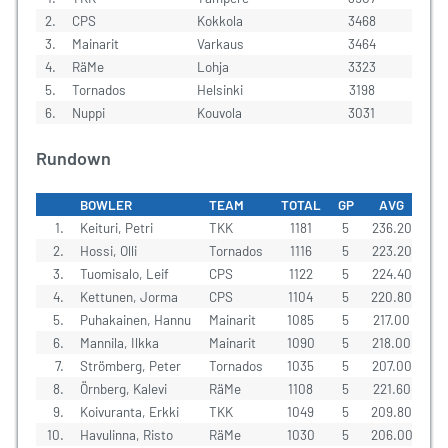
2.
CPS
Kokkola
3468
3.
Mainarit
Varkaus
3464
4.
RäMe
Lohja
3323
5.
Tornados
Helsinki
3198
6.
Nuppi
Kouvola
3031
Rundown
BOWLER
TEAM
TOTAL
GP
AVG
CL
1.
Keituri, Petri
TKK
1181
5
236.20
2.
Hossi, Olli
Tornados
1116
5
223.20
3.
Tuomisalo, Leif
CPS
1122
5
224.40
4.
Kettunen, Jorma
CPS
1104
5
220.80
5.
Puhakainen, Hannu
Mainarit
1085
5
217.00
6.
Mannila, Ilkka
Mainarit
1090
5
218.00
7.
Strömberg, Peter
Tornados
1035
5
207.00
8.
Örnberg, Kalevi
RäMe
1108
5
221.60
9.
Koivuranta, Erkki
TKK
1049
5
209.80
10.
Havulinna, Risto
RäMe
1030
5
206.00