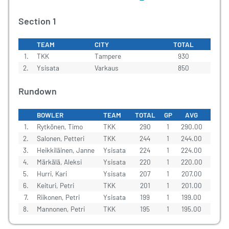
Section 1
TEAM
CITY
TOTAL
1.
TKK
Tampere
930
2.
Ysisata
Varkaus
850
Rundown
BOWLER
TEAM
TOTAL
GP
AVG
BEST
1.
Rytkönen, Timo
TKK
290
1
290.00
290
2.
Salonen, Petteri
TKK
244
1
244.00
244
3.
Heikkiläinen, Janne
Ysisata
224
1
224.00
224
4.
Märkälä, Aleksi
Ysisata
220
1
220.00
220
5.
Hurri, Kari
Ysisata
207
1
207.00
207
6.
Keituri, Petri
TKK
201
1
201.00
201
7.
Riikonen, Petri
Ysisata
199
1
199.00
199
8.
Mannonen, Petri
TKK
195
1
195.00
195